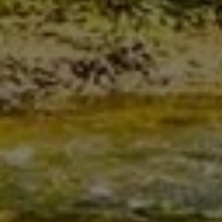
Staudigl & Steindl GmbH –
Ihr Fachbetrieb aus
Freystadt für Sanitär,
Heizungs- und Klimatechnik
Wärmepumpen und Traumbäder – Wir
betreuen Hausverwaltungen,
Bauträger und Privathaushalte
Schönes neues Bad? Effizientere Heizung? Solaranlage