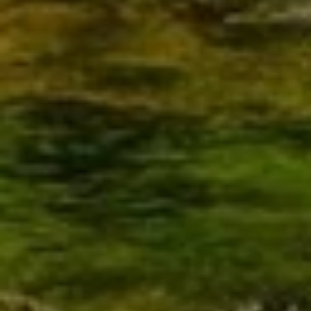
aufs Dach? Wir machen das für Sie. Seit 2022 sind wir
die Experten für Badmodernisierung, Heizung,
Haustechnik und Wohnraumlüftung in der Region. Als
Meisterbetrieb legen wir größten Wert auf
Zuverlässigkeit, Qualität und Sachverstand und haben
viele zufriedene Kunden – nicht nur in Freystadt,
sondern auch in Neumarkt, Nürnberg, Roth.
Staudigl & Steindl GmbH – Was dürfen wir für Sie
anpacken?
Bad
Heizung
Haustechnik