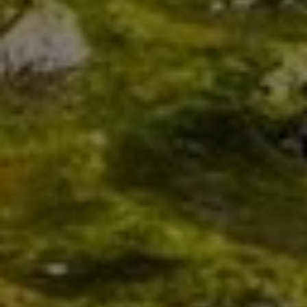
Lüftung
Modernisierung, Wartung
oder
Reparatur
– fragen Sie uns.
Ob lang geplanter
Badumbau
oder die dringende
Reparatur
Ihrer
Heizung
– am besten rufen Sie uns
einfach an.
Unter 0157 36284702
beraten wir Sie freundlich,