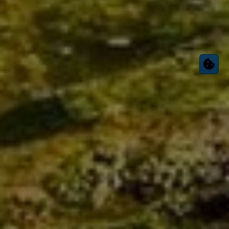
gewissenhaft und ehrlich .
Montag – Freitag:
7.30 – 16.30 Uhr
Samstag + Sonntag geschlossen
Oder Sie nutzen unser Kontaktformular und wir melden
uns zeitnah bei Ihnen.
Kontakt
Unser Versprechen für
Sanitär, Heizung
und
mehr