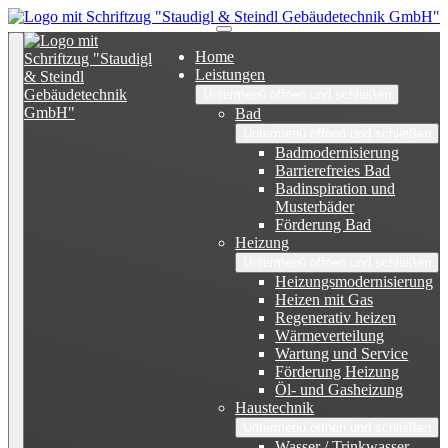
Home
Leistungen
Untermenü öffnen und schließen
Bad
Untermenü öffnen und schließen
Badmodernisierung
Barrierefreies Bad
Badinspiration und
Musterbäder
Förderung Bad
Heizung
Untermenü öffnen und schließen
Heizungsmodernisierung
Heizen mit Gas
Regenerativ heizen
Wärmeverteilung
Wartung und Service
Förderung Heizung
Öl- und Gasheizung
Haustechnik
Untermenü öffnen und schließen
Wasser / Trinkwasser